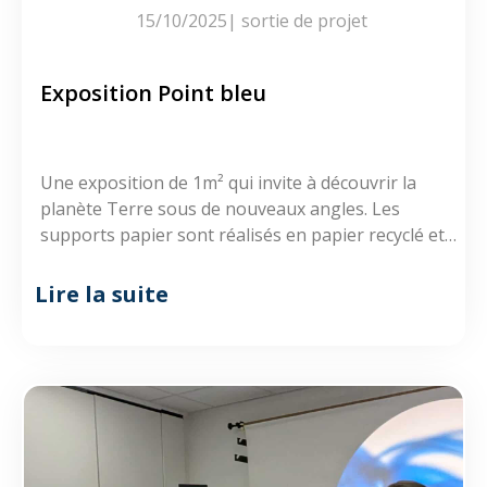
15/10/2025
|
sortie de projet
Exposition Point bleu
Une exposition de 1m² qui invite à découvrir la
planète Terre sous de nouveaux angles. Les
supports papier sont réalisés en papier recyclé et
en papier mâché, confectionnés à la main par Iona.
Les peintures et les textes sont le fruit d’un travail
Lire la suite
patient et minutieux. L’ensemble confère à cette
exposition rigoureuse un caractère précieux, doux
et poétique.