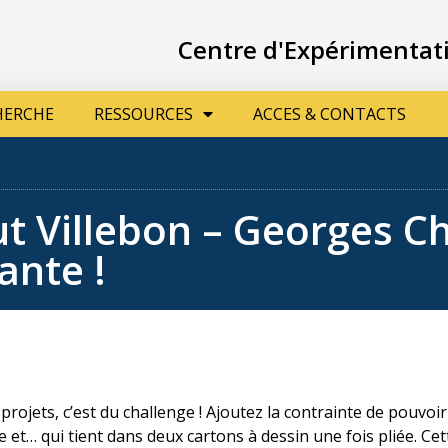
ECHERCHE
RESSOURCES
ACCES & CONTACTS
Centre d'Expérimentat
HERCHE
RESSOURCES
ACCES & CONTACTS
tut Villebon – Georges 
ante !
projets, c’est du challenge ! Ajoutez la contrainte de pouvoi
et… qui tient dans deux cartons à dessin une fois pliée. Cet