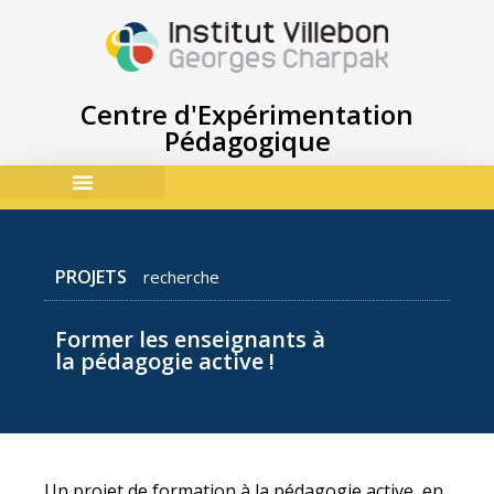
Centre d'Expérimentation
Pédagogique
ACCES & CONTACTS
PROJETS
recherche
Former les enseignants à
la pédagogie active !
Un projet de formation à la pédagogie active, en