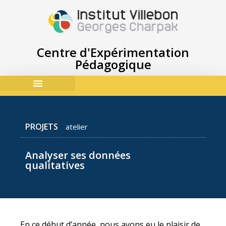
Centre d'Expérimentation
Pédagogique
ACCES & CONTACTS
PROJETS
atelier
Analyser ses données
qualitatives
En ce début d’année, nous avons eu le plaisir de