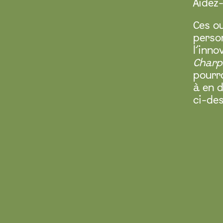
Aidez
Ces o
perso
l’inno
Charp
pourr
à en d
ci-de