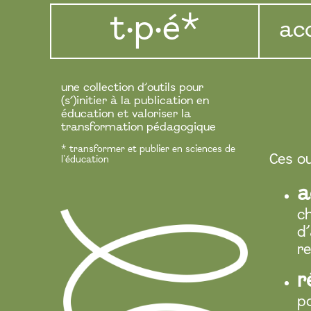
t·p·é*
ac
une collection d’outils pour
(s’)initier à la publication en
éducation et valoriser la
transformation pédagogique
* transformer et publier en sciences de
Ces ou
l'éducation
a
c
d
re
r
po