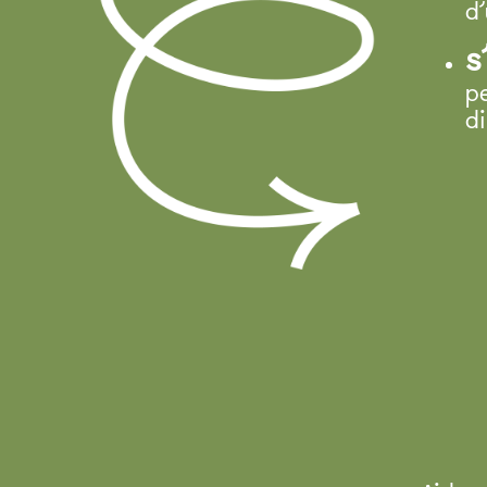
d
s
p
d