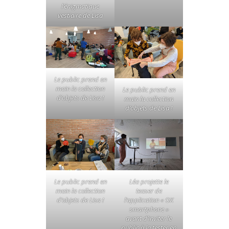
l’énigmatique
vestiaire de Lisa
Le public prend en
main la collection
Le public prend en
d’objets de Lisa !
main la collection
d’objets de Lisa !
Le public prend en
Léa projette le
main la collection
teaser de
d’objets de Lisa !
l’application « OK
smartphone »
avant d’inviter le
public à la tester en