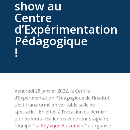
show au
Centre
d’Expérimentation
Pédagogique
!
Vendredi 28 janvier 2022, le Centre
d’Expérimentation Pédagogique de l’institut
s’est transformé en véritable salle de
spectacle… En effet, à l’occasion du dernier
jour de leurs résidentes et de leur stagiaire,
l’équipe “
La Physique Autrement
” a organisé