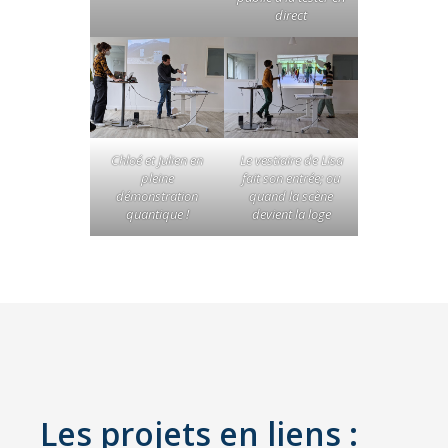
direct
Chloé et Julien en
Le vestiaire de Lisa
pleine
fait son entrée; ou
démonstration
quand la scène
quantique !
devient la loge
Les projets en liens :